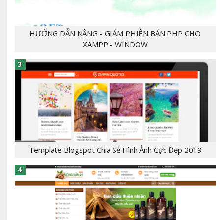
HƯỚNG DẪN NÂNG - GIẢM PHIÊN BẢN PHP CHO
XAMPP - WINDOW
- [giaban]100,000[/giaban] [tomtat] - CHỦ
ĐỀ:Template Bloger - NGÔN NGỮ: xml, html,css,js
- CHỨC NĂNG: label, responsive,, - Mẫu T...
Template Blogspot Chia Sẻ Hình Ảnh Cực Đẹp 2019
[tintuc]