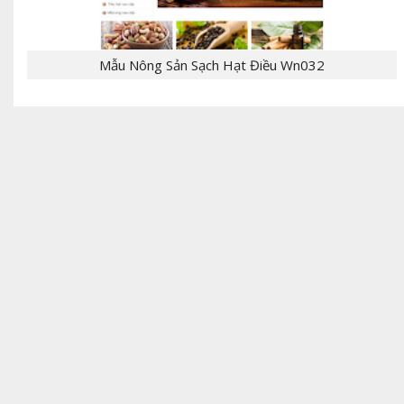
Mẫu Nông Sản Sạch Hạt Điều Wn032
- [giaban]100,000[/giaban] [tomtat] - CHỦ
ĐỀ:Template Bloger - NGÔN NGỮ: xml, html,css,js
- CHỨC NĂNG: label, responsive,, - Mẫu T...
[giaban]199,000[/giaban] [tomtat] - CHỦ
ĐỀ:Theme bán hàng - NGÔN NGỮ: Wordpress,PHP -
CHỨC NĂNG: giỏ hàng, đặt hàng, thanh toán,
liên...