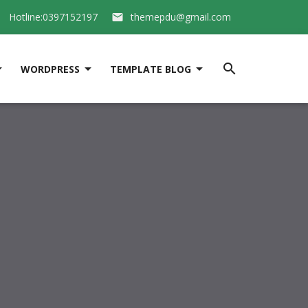
Hotline:0397152197
themepdu@gmail.com






WORDPRESS
TEMPLATE BLOG