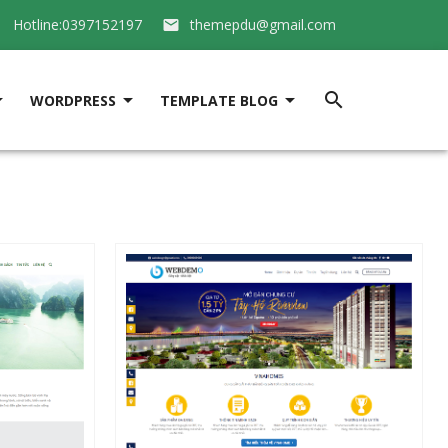
Hotline:0397152197
themepdu@gmail.com






WORDPRESS
TEMPLATE BLOG