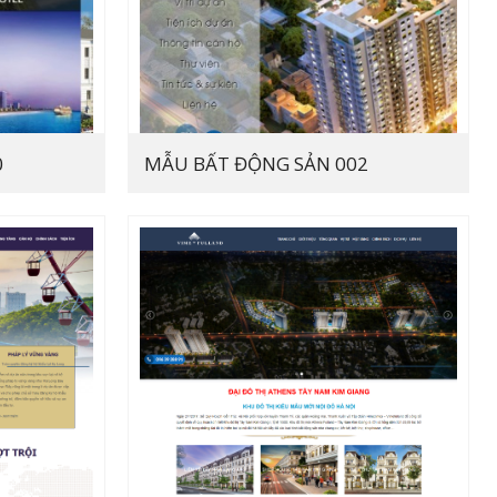
0
MẪU BẤT ĐỘNG SẢN 002