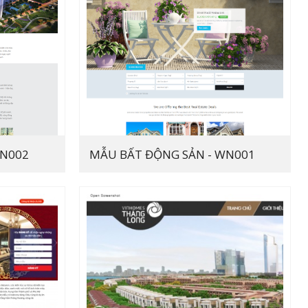
WN002
MẪU BẤT ĐỘNG SẢN - WN001