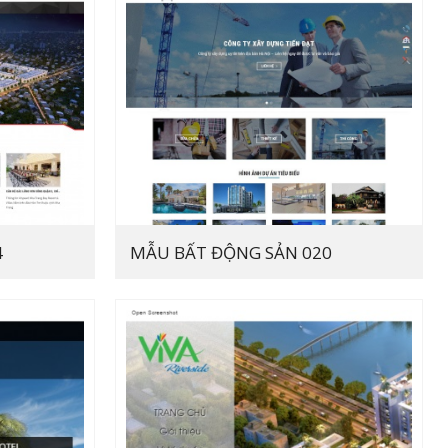
4
MẪU BẤT ĐỘNG SẢN 020