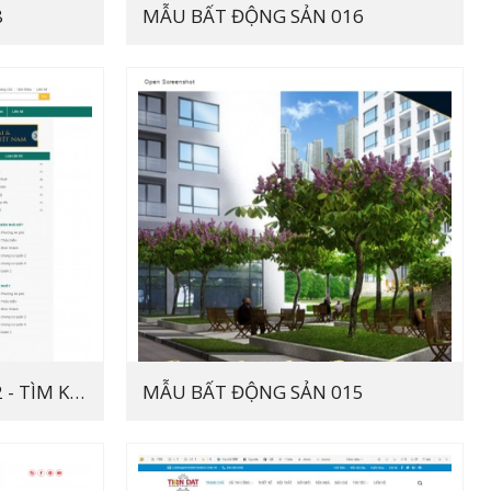
8
MẪU BẤT ĐỘNG SẢN 016
MẪU BẤT ĐỘNG SẢN 012 - TÌM KIẾM
MẪU BẤT ĐỘNG SẢN 015