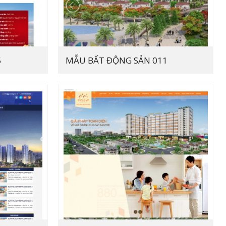
5
MẪU BẤT ĐỘNG SẢN 011