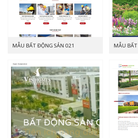
MẪU BẤT ĐỘNG SẢN 021
MẪU BẤT