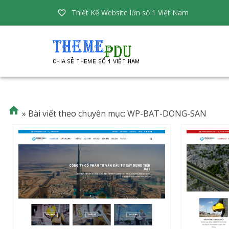
Thiết Kế Website lớn số 1 Việt Nam


»
Bài viết theo chuyên mục: WP-BAT-DONG-SAN