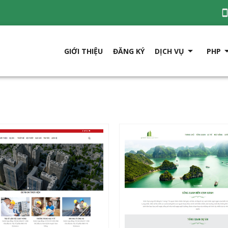

GIỚI THIỆU
ĐĂNG KÝ
DỊCH VỤ
PHP