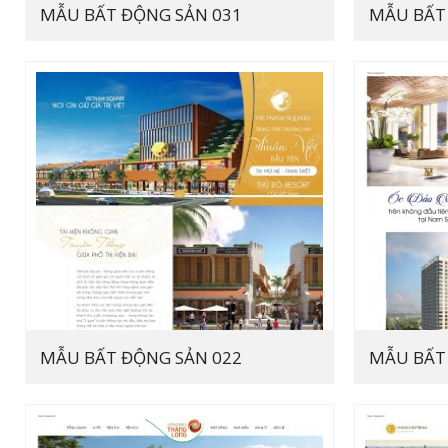
MẪU BẤT ĐỘNG SẢN 031
MẪU BẤT
MẪU BẤT ĐỘNG SẢN 022
MẪU BẤT