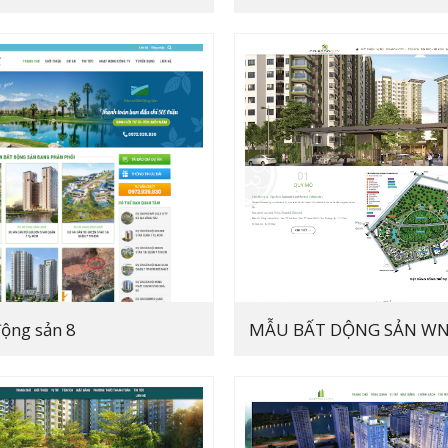
ộng sản 8
MẪU BẤT DỘNG SẢN W