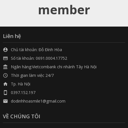
member
Liên hệ
Chủ tài khoản: Đỗ Đình Hòa

Số tài khoản: 0691.0004.17752

Ngân hàng:Vietcombank chi nhánh Tây Hà Nội

Thời gian làm việc 24/7

Tp. Hà Nội

0397.152.197

dodinhhoasmile1@gmail.com

VỀ CHÚNG TÔI