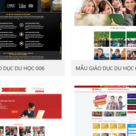
 DỤC DU HỌC 006
MẪU GIÁO DỤC DU HỌC 