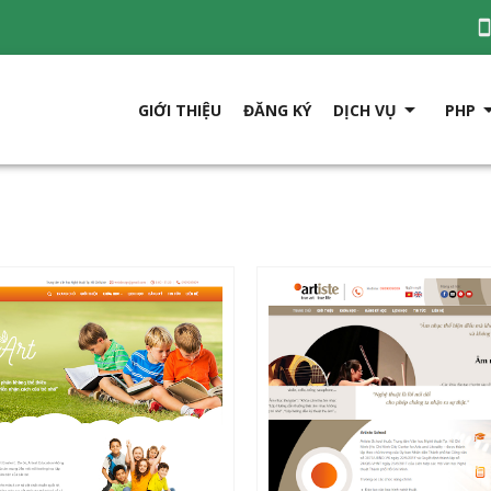

GIỚI THIỆU
ĐĂNG KÝ
DỊCH VỤ
PHP