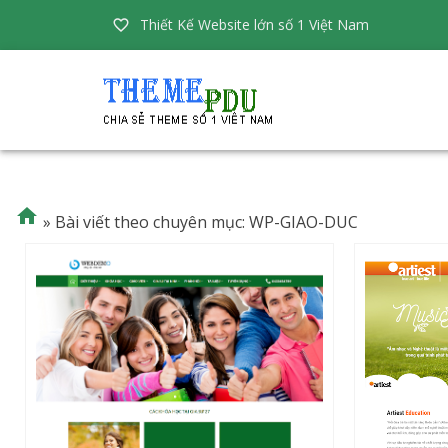
Thiết Kế Website lớn số 1 Việt Nam


»
Bài viết theo chuyên mục: WP-GIAO-DUC