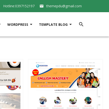
Hotline:0397152197
themepdu@gmail.com






WORDPRESS
TEMPLATE BLOG