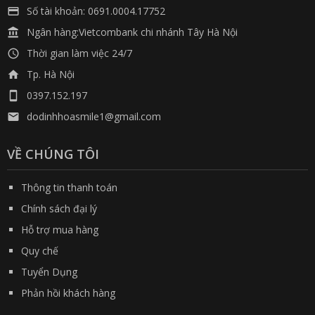
Số tài khoản: 0691.0004.17752

Ngân hàng:Vietcombank chi nhánh Tây Hà Nội

Thời gian làm việc 24/7

Tp. Hà Nội

0397.152.197

dodinhhoasmile1@gmail.com

VỀ CHÚNG TÔI
Thông tin thanh toán
Chính sách đại lý
Hỗ trợ mua hàng
Quy chế
Tuyển Dụng
Phản hồi khách hàng