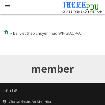


»
Bài viết theo chuyên mục: WP-GIAO-VAT
member
Liên hệ
Chủ tài khoản: Đỗ Đình Hòa
