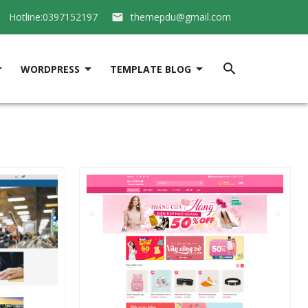
Hotline:0397152197
themepdu@gmail.com






WORDPRESS
TEMPLATE BLOG