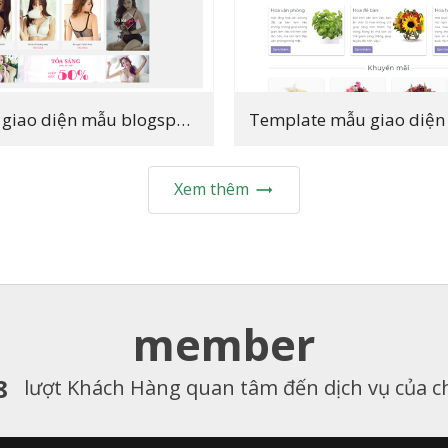
Template giao diện mẫu blogspot shop thời trang
Xem thêm

member
8
lượt Khách Hàng quan tâm đến dịch vụ của c