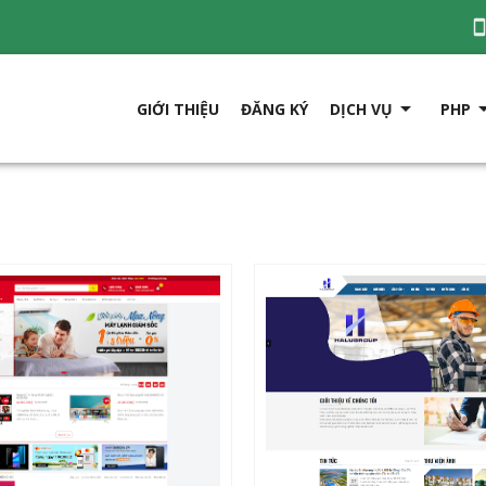

GIỚI THIỆU
ĐĂNG KÝ
DỊCH VỤ
PHP