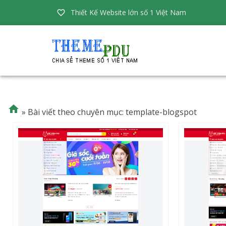
Thiết Kế Website lớn số 1 Việt Nam


»
Bài viết theo chuyên mục: template-blogspot