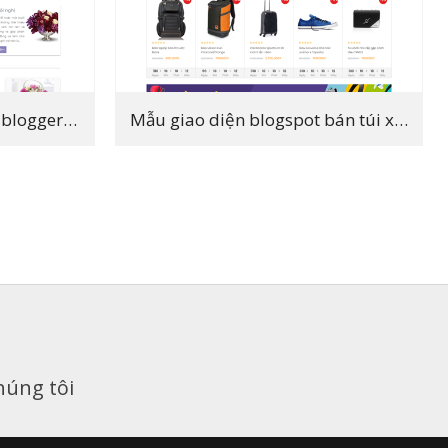
Template mẫu giao diện blogger bán hoa
Mẫu giao diện blogspot bán túi xách balo thời trang
húng tôi