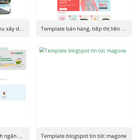
Template blogspot vật liệu xây dựng, giới thiệu công ty
Template bán hàng, tiếp thị liên kết thời trang fashion
Template dịch vụ tài chính ngân hàng vpbank
Template blogspot tin tức magone