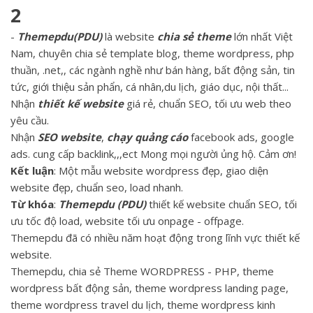
2
-
Themepdu(PDU)
là website
chia sẻ theme
lớn nhất Việt
Nam, chuyên chia sẻ template blog, theme wordpress, php
thuần, .net,, các ngành nghề như bán hàng, bất động sản, tin
tức, giới thiệu sản phẩn, cá nhân,du lịch, giáo dục, nội thất...
Nhận
thiết kế website
giá rẻ, chuẩn SEO, tối ưu web theo
yêu cầu.
Nhận
SEO website
,
chạy quảng cáo
facebook ads, google
ads. cung cấp backlink,,,ect Mong mọi người ủng hộ. Cảm ơn!
Kết luận
: Một mẫu website wordpress đẹp, giao diện
website đẹp, chuẩn seo, load nhanh.
Từ khóa
:
Themepdu (PDU)
thiết kế website chuẩn SEO, tối
ưu tốc độ load, website tối ưu onpage - offpage.
Themepdu đã có nhiều năm hoạt động trong lĩnh vực thiết kế
website.
Themepdu, chia sẻ Theme WORDPRESS - PHP, theme
wordpress bất động sản, theme wordpress landing page,
theme wordpress travel du lịch, theme wordpress kinh