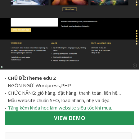
- CHỦ ĐỀ:Theme
edu 2
- NGÔN NGỮ: Wordpress,PHP
- CHỨC NĂNG: giỏ hàng, đặt hàng, thanh toán, liên hệ,,,
- Mẫu website chuẩn SEO, load nhanh, nhẹ và đẹp.
-
Tặng kèm khóa học làm website siêu tốc khi mua.
VIEW DEMO