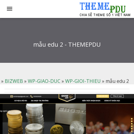

mẫu edu 2 - THEMEPDU
»
BIZWEB
»
WP-GIAO-DUC
»
WP-GIOI-THIEU
»
mẫu edu 2