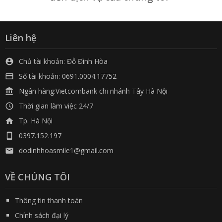
Liên hệ
Chủ tài khoản: Đỗ Đình Hòa

Số tài khoản: 0691.0004.17752

Ngân hàng:Vietcombank chi nhánh Tây Hà Nội

Thời gian làm việc 24/7

Tp. Hà Nội

0397.152.197

dodinhhoasmile1@gmail.com

VỀ CHÚNG TÔI
Thông tin thanh toán
Chính sách đại lý