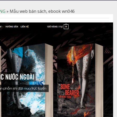
NG
»
Mẫu web bán sách, ebook wn046