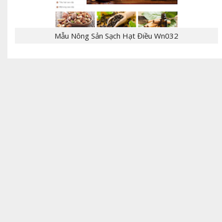
Mẫu Nông Sản Sạch Hạt Điều Wn032
- [giaban]100,000[/giaban] [tomtat] - CHỦ
ĐỀ:Template Bloger - NGÔN NGỮ: xml, html,css,js
- CHỨC NĂNG: label, responsive,, - Mẫu T...
[giaban]199,000[/giaban] [tomtat] - CHỦ
ĐỀ:Theme bán hàng - NGÔN NGỮ: Wordpress,PHP -
CHỨC NĂNG: giỏ hàng, đặt hàng, thanh toán,
liên...