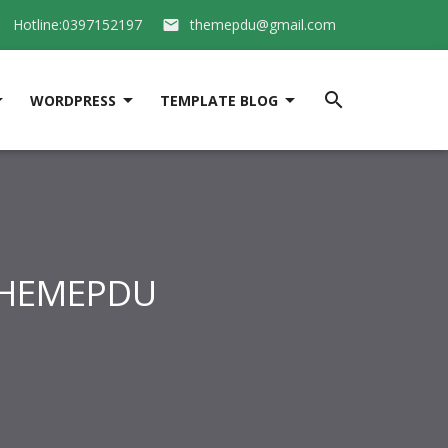
Hotline:0397152197
themepdu@gmail.com






WORDPRESS
TEMPLATE BLOG
 THEMEPDU