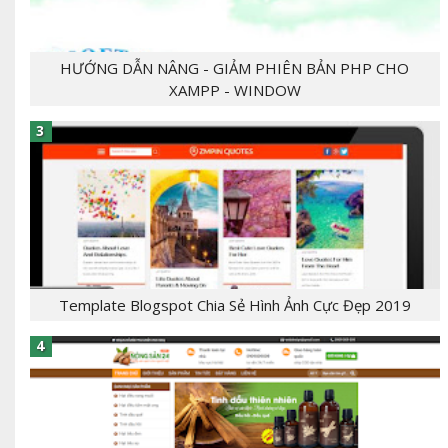
HƯỚNG DẪN NÂNG - GIẢM PHIÊN BẢN PHP CHO
XAMPP - WINDOW
- [giaban]100,000[/giaban] [tomtat] - CHỦ
ĐỀ:Template Bloger - NGÔN NGỮ: xml, html,css,js
- CHỨC NĂNG: label, responsive,, - Mẫu T...
Template Blogspot Chia Sẻ Hình Ảnh Cực Đẹp 2019
[tintuc]