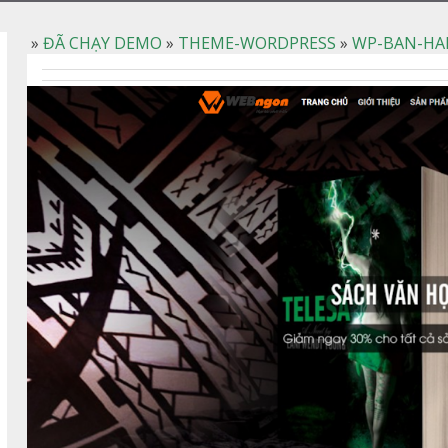
»
ĐÃ CHẠY DEMO
»
THEME-WORDPRESS
»
WP-BAN-HA