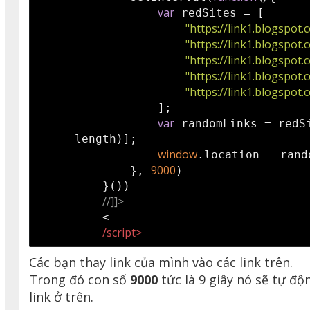
var
 redSites = [
"https://link1.blogspot.
"https://link1.blogspot.
"https://link1.blogspot.
"https://link1.blogspot.
"https://link1.blogspot.
            ];
var
 randomLinks = redS
length)];
window
.location = rand
9000
        }, 
)
    }())
//]]>
    <
/script>
Các bạn thay link của mình vào các link trên.
Trong đó con số
9000
tức là 9 giây nó sẽ tự độ
link ở trên.