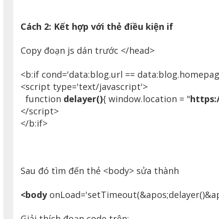
Cách 2: Kết hợp với thẻ điều kiện if
Copy đoạn js dán trước </head>
<b:if cond='data:blog.url == data:blog.homepag
<script type='text/javascript'>
function
delayer()
{ window.location = "
https:
</script>
</b:if>
Sau đó tìm đến thẻ <body> sửa thành
<body
onLoad='setTimeout(&apos;delayer()&a
Giải thích đoạn code trên: