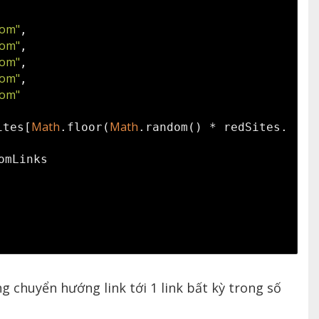
com"
,
com"
,
com"
,
com"
,
com"
Math
Math
ites[
.floor(
.random() * redSites.
omLinks
ng chuyển hướng link tới 1 link bất kỳ trong số