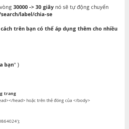
g vòng
30000 -> 30 giây
nó sẽ tự động chuyển
search/label/chia-se
 cách trên bạn có thể áp dụng thêm cho nhiều
ủa bạn
" }
ng trang
<head></head> hoặc trên thẻ đóng của </body>
0864024');