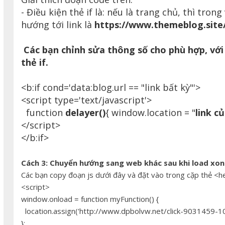
- Điều kiện thẻ if là: nếu là trang chủ, thì tron
hướng tới link là
https://www.themeblog.site/
Các bạn chỉnh sửa thông số cho phù hợp, với
thẻ if.
<b:if cond='data:blog.url == "link bất kỳ"'>
<script type='text/javascript'>
function
delayer()
{ window.location = "
link c
</script>
</b:if>
Cách 3: Chuyển hướng sang web khác sau khi load xo
Các bạn copy đoạn js dưới đây và đặt vào trong cặp thẻ 
<script>
window.onload = function myFunction() {
location.assign('http://www.dpbolvw.net/click-9031459-1
};