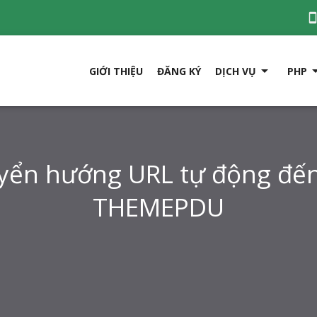

GIỚI THIỆU
ĐĂNG KÝ
DỊCH VỤ
PHP
yển hướng URL tự động đến
THEMEPDU