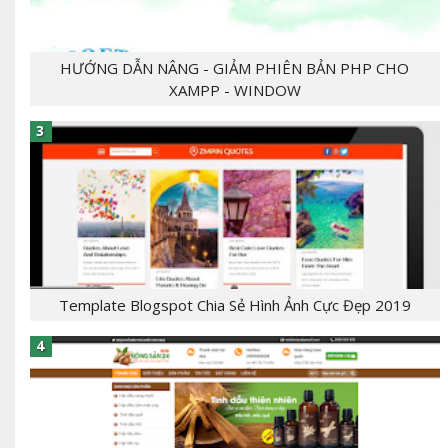
HƯỚNG DẪN NÂNG - GIẢM PHIÊN BẢN PHP CHO
XAMPP - WINDOW
- [giaban]100,000[/giaban] [tomtat] - CHỦ
ĐỀ:Template Bloger - NGÔN NGỮ: xml, html,css,js
- CHỨC NĂNG: label, responsive,, - Mẫu T...
Template Blogspot Chia Sẻ Hình Ảnh Cực Đẹp 2019
[tintuc]