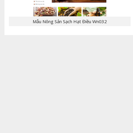
Mẫu Nông Sản Sạch Hạt Điều Wn032
- [giaban]100,000[/giaban] [tomtat] - CHỦ
ĐỀ:Template Bloger - NGÔN NGỮ: xml, html,css,js
- CHỨC NĂNG: label, responsive,, - Mẫu T...
[giaban]199,000[/giaban] [tomtat] - CHỦ
ĐỀ:Theme bán hàng - NGÔN NGỮ: Wordpress,PHP -
CHỨC NĂNG: giỏ hàng, đặt hàng, thanh toán,
liên...