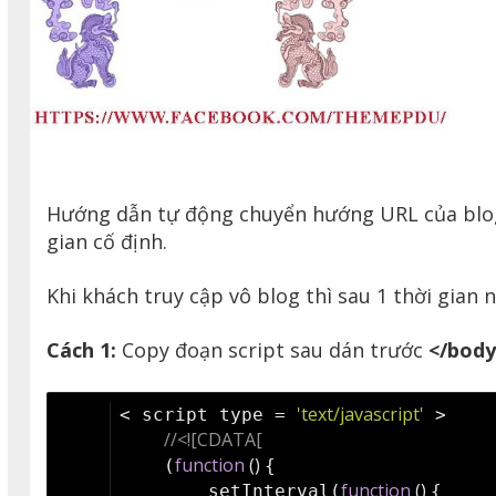
Hướng dẫn tự động chuyển hướng URL của blog 
gian cố định.
Khi khách truy cập vô blog thì sau 1 thời gian
Cách 1:
Copy đoạn script sau dán trước
</bod
'text/javascript'
< script type = 
 >
//<![CDATA[
function
 (
) 
    (
{
function
 (
) 
        setInterval(
{