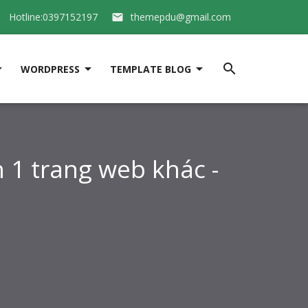
Hotline:0397152197
themepdu@gmail.com






WORDPRESS
TEMPLATE BLOG
 1 trang web khác -