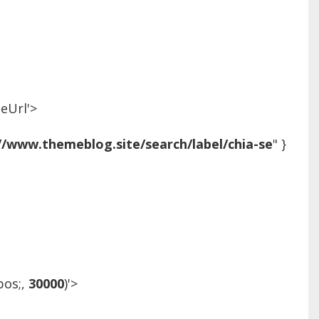
eUrl'>
//www.themeblog.site/search/label/chia-se
" }
pos;,
30000
)'>