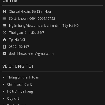
Liên hệ
Chủ tài khoản: Đỗ Đình Hòa

Số tài khoản: 0691.0004.17752

Ngân hàng:Vietcombank chi nhánh Tây Hà Nội

Thời gian làm việc 24/7

Tp. Hà Nội

0397.152.197

dodinhhoasmile1@gmail.com

VỀ CHÚNG TÔI
Thông tin thanh toán
Chính sách đại lý
Hỗ trợ mua hàng
Quy chế