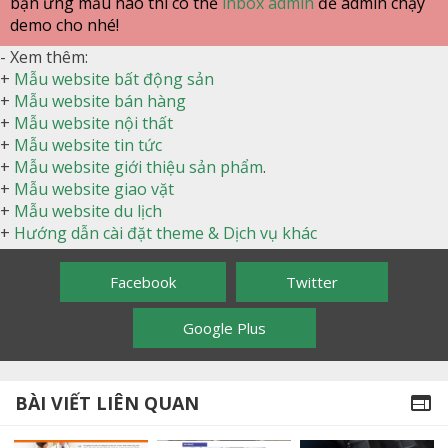
bạn ưng mẫu nào thì có thể
inbox admin
để admin chạy
demo cho nhé!
- Xem thêm:
+
Mẫu website bất động sản
+
Mẫu website bán hàng
+
Mẫu website nội thất
+
Mẫu website tin tức
+
Mẫu website giới thiệu sản phẩm
.
+
Mẫu website giao vặt
+
Mẫu website du lịch
+
Hướng dẫn cài đặt theme & Dịch vụ khác
Facebook
Twitter
Google Plus
BÀI VIẾT LIÊN QUAN
