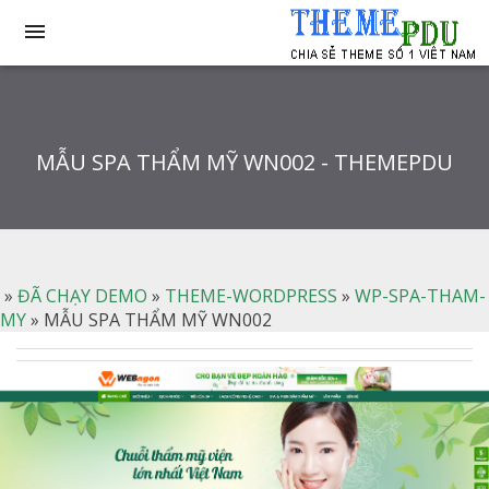

MẪU SPA THẨM MỸ WN002 - THEMEPDU
»
ĐÃ CHẠY DEMO
»
THEME-WORDPRESS
»
WP-SPA-THAM-
MY
»
MẪU SPA THẨM MỸ WN002