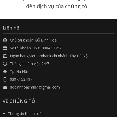
đến dịch vụ của chúng tôi
Liên hệ
Chủ tài khoản: Đỗ Đình Hòa

Số tài khoản: 0691.0004.17752

Ngân hàng:Vietcombank chi nhánh Tây Hà Nội

Thời gian làm việc 24/7

Tp. Hà Nội

0397.152.197

dodinhhoasmile1@gmail.com

VỀ CHÚNG TÔI
Thông tin thanh toán