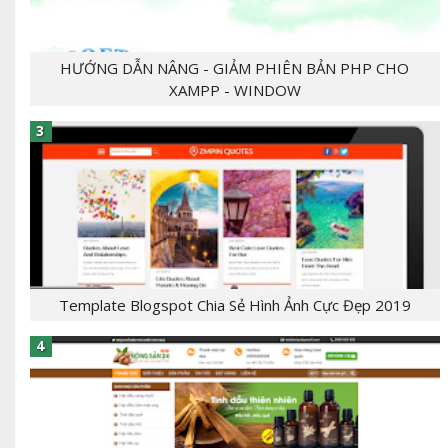
HƯỚNG DẪN NÂNG - GIẢM PHIÊN BẢN PHP CHO
XAMPP - WINDOW
- [giaban]100,000[/giaban] [tomtat] - CHỦ
ĐỀ:Template Bloger - NGÔN NGỮ: xml, html,css,js
- CHỨC NĂNG: label, responsive,, - Mẫu T...
Template Blogspot Chia Sẻ Hình Ảnh Cực Đẹp 2019
[tintuc]