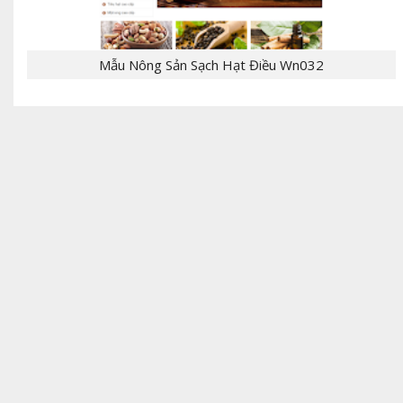
Mẫu Nông Sản Sạch Hạt Điều Wn032
- [giaban]100,000[/giaban] [tomtat] - CHỦ
ĐỀ:Template Bloger - NGÔN NGỮ: xml, html,css,js
- CHỨC NĂNG: label, responsive,, - Mẫu T...
[giaban]199,000[/giaban] [tomtat] - CHỦ
ĐỀ:Theme bán hàng - NGÔN NGỮ: Wordpress,PHP -
CHỨC NĂNG: giỏ hàng, đặt hàng, thanh toán,
liên...