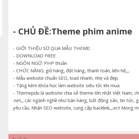
- CHỦ ĐỀ:Theme phim anime
- GIỚI THIỆU SƠ QUA MẪU THEME:
- DOWNLOAD FREE
- NGÔN NGỮ: PHP thuần
- CHỨC NĂNG: giỏ hàng, đặt hàng, thanh toán, liên hệ,,,
- Mẫu website chuẩn SEO, load nhanh, nhẹ và đẹp.
- Tặng kèm khóa học làm website siêu tốc khi mua.
- Themepdu là website chia sẻ theme lớn nhất Việt Nam, c
.net,, các ngành nghề như bán hàng, bất động sản, tin tức, g
yêu cầu. Nhận SEO website, cung cấp backlink,,,ect Mong m