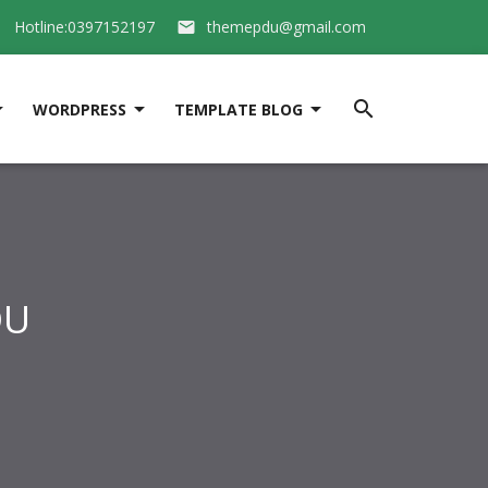
Hotline:0397152197
themepdu@gmail.com






WORDPRESS
TEMPLATE BLOG
DU