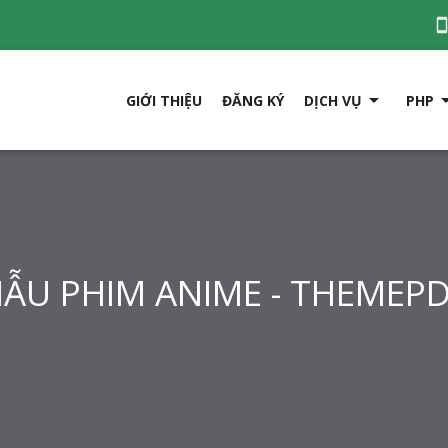

GIỚI THIỆU
ĐĂNG KÝ
DỊCH VỤ
PHP
ẪU PHIM ANIME - THEMEP