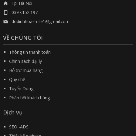
Tp. Hà Nội

0397.152.197

dodinhhoasmile1@gmail.com

VỀ CHÚNG TÔI
Thông tin thanh toán
Chính sách đại lý
Hỗ trợ mua hàng
Quy chế
Tuyển Dụng
Phản hồi khách hàng
Dịch vụ
SEO -ADS
Thiết kế website