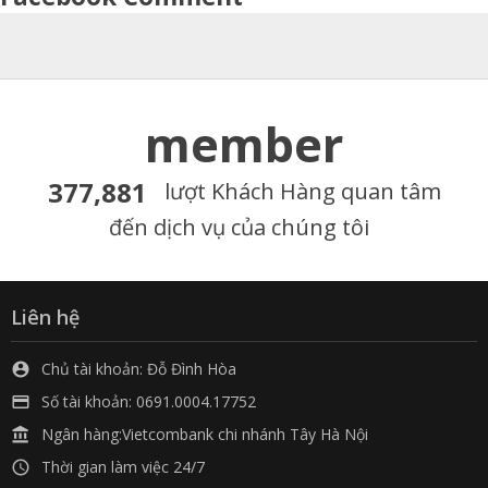
member
377,881
lượt Khách Hàng quan tâm
đến dịch vụ của chúng tôi
Liên hệ
Chủ tài khoản: Đỗ Đình Hòa

Số tài khoản: 0691.0004.17752

Ngân hàng:Vietcombank chi nhánh Tây Hà Nội

Thời gian làm việc 24/7
