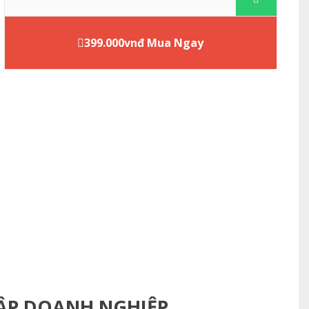
399.000vnđ Mua Ngay
LẬP DOANH NGHIỆP