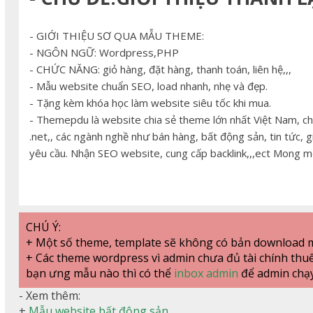
- GIỚI THIỆU SƠ QUA MẪU THEME:
- NGÔN NGỮ: Wordpress,PHP
- CHỨC NĂNG: giỏ hàng, đặt hàng, thanh toán, liên hệ,,,
- Mẫu website chuẩn SEO, load nhanh, nhẹ và đẹp.
- Tặng kèm khóa học làm website siêu tốc khi mua.
- Themepdu là website chia sẻ theme lớn nhất Việt Nam, c
.net,, các ngành nghề như bán hàng, bất động sản, tin tức, g
yêu cầu. Nhận SEO website, cung cấp backlink,,,ect Mong m
CHÚ Ý:
+ Một số theme, template sẽ không có bản download m
+ Các theme wordpress vì admin chưa đủ tài chính thu
bạn ưng mẫu nào thì có thể
inbox admin
để admin chạ
- Xem thêm:
+
Mẫu website bất động sản