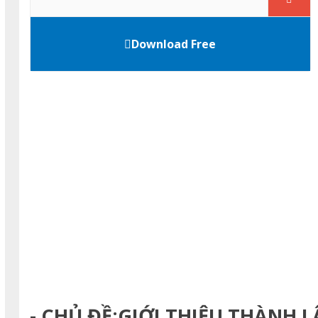
Download Free
- CHỦ ĐỀ:GIỚI THIỆU THÀNH 