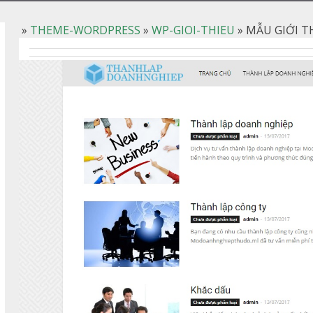
»
THEME-WORDPRESS
»
WP-GIOI-THIEU
»
MẪU GIỚI T