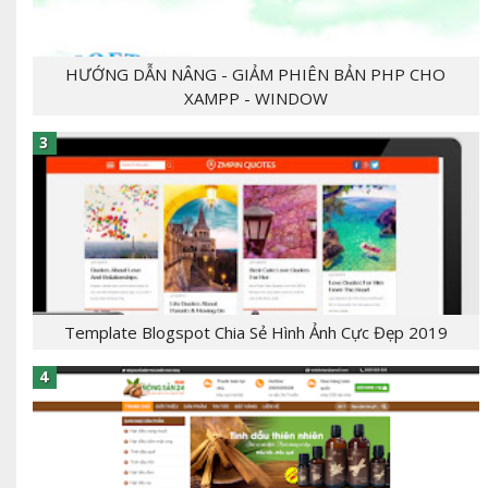
HƯỚNG DẪN NÂNG - GIẢM PHIÊN BẢN PHP CHO
XAMPP - WINDOW
- [giaban]100,000[/giaban] [tomtat] - CHỦ
ĐỀ:Template Bloger - NGÔN NGỮ: xml, html,css,js
- CHỨC NĂNG: label, responsive,, - Mẫu T...
Template Blogspot Chia Sẻ Hình Ảnh Cực Đẹp 2019
[tintuc]