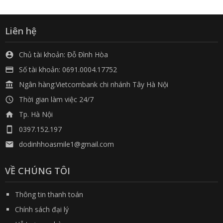
Liên hệ
Chủ tài khoản: Đỗ Đình Hòa

Số tài khoản: 0691.0004.17752

Ngân hàng:Vietcombank chi nhánh Tây Hà Nội

Thời gian làm việc 24/7

Tp. Hà Nội

0397.152.197

dodinhhoasmile1@gmail.com

VỀ CHÚNG TÔI
Thông tin thanh toán
Chính sách đại lý