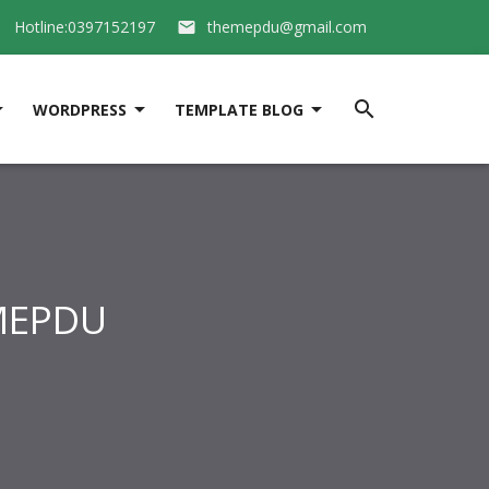
Hotline:0397152197
themepdu@gmail.com






WORDPRESS
TEMPLATE BLOG
EMEPDU