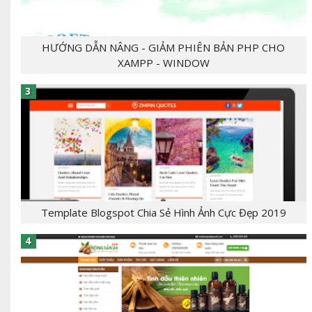
HƯỚNG DẪN NÂNG - GIẢM PHIÊN BẢN PHP CHO
XAMPP - WINDOW
- [giaban]100,000[/giaban] [tomtat] - CHỦ
ĐỀ:Template Bloger - NGÔN NGỮ: xml, html,css,js
- CHỨC NĂNG: label, responsive,, - Mẫu T...
Template Blogspot Chia Sẻ Hình Ảnh Cực Đẹp 2019
[tintuc]