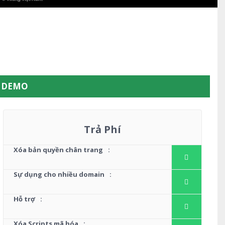
W DEMO
Trả Phí
Xóa bản quyền chân trang
:
Sự dụng cho nhiều domain
:
Hỗ trợ
:
Xóa Scripts mã hóa
: