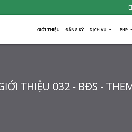

GIỚI THIỆU
ĐĂNG KÝ
DỊCH VỤ
PHP
IỚI THIỆU 032 - BĐS - TH