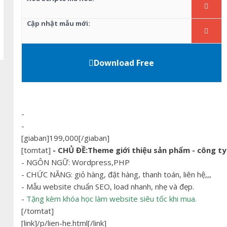
Cập nhật mẫu mới:
Download Free
-
-
[giaban]199,000[/giaban]
[tomtat]
- CHỦ ĐỀ:Theme giới thiệu sản phẩm - công ty
- NGÔN NGỮ: Wordpress,PHP
- CHỨC NĂNG: giỏ hàng, đặt hàng, thanh toán, liên hệ,,,
- Mẫu website chuẩn SEO, load nhanh, nhẹ và đẹp.
-
Tặng kèm khóa học làm website siêu tốc khi mua.
[/tomtat]
[link]/p/lien-he.html[/link]