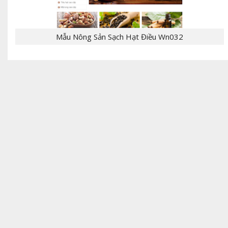
Mẫu Nông Sản Sạch Hạt Điều Wn032
- [giaban]100,000[/giaban] [tomtat] - CHỦ
ĐỀ:Template Bloger - NGÔN NGỮ: xml, html,css,js
- CHỨC NĂNG: label, responsive,, - Mẫu T...
[giaban]199,000[/giaban] [tomtat] - CHỦ
ĐỀ:Theme bán hàng - NGÔN NGỮ: Wordpress,PHP -
CHỨC NĂNG: giỏ hàng, đặt hàng, thanh toán,
liên...