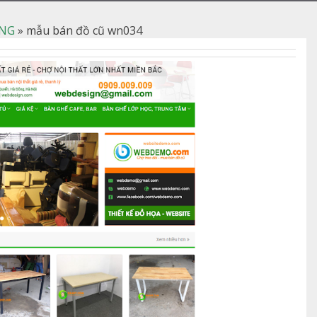
NG
»
mẫu bán đồ cũ wn034