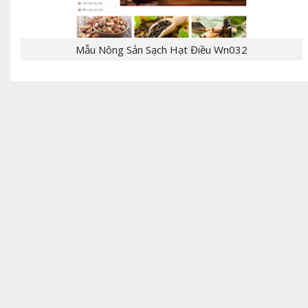
Mẫu Nông Sản Sạch Hạt Điều Wn032
- [giaban]100,000[/giaban] [tomtat] - CHỦ
ĐỀ:Template Bloger - NGÔN NGỮ: xml, html,css,js
- CHỨC NĂNG: label, responsive,, - Mẫu T...
[giaban]199,000[/giaban] [tomtat] - CHỦ
ĐỀ:Theme bán hàng - NGÔN NGỮ: Wordpress,PHP -
CHỨC NĂNG: giỏ hàng, đặt hàng, thanh toán,
liên...