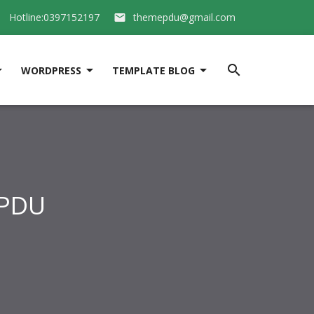
Hotline:0397152197
themepdu@gmail.com






WORDPRESS
TEMPLATE BLOG
EPDU