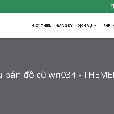

GIỚI THIỆU
ĐĂNG KÝ
DỊCH VỤ
PHP
 bán đồ cũ wn034 - THEM