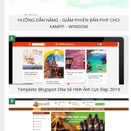
HƯỚNG DẪN NÂNG - GIẢM PHIÊN BẢN PHP CHO
XAMPP - WINDOW
- [giaban]100,000[/giaban] [tomtat] - CHỦ
ĐỀ:Template Bloger - NGÔN NGỮ: xml, html,css,js
- CHỨC NĂNG: label, responsive,, - Mẫu T...
Template Blogspot Chia Sẻ Hình Ảnh Cực Đẹp 2019
[tintuc]