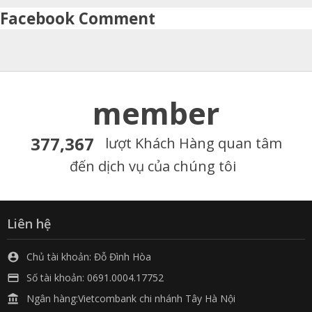
Facebook Comment
member
377,367
lượt Khách Hàng quan tâm
đến dịch vụ của chúng tôi
Liên hệ
Chủ tài khoản: Đỗ Đình Hòa

Số tài khoản: 0691.0004.17752

Ngân hàng:Vietcombank chi nhánh Tây Hà Nội
