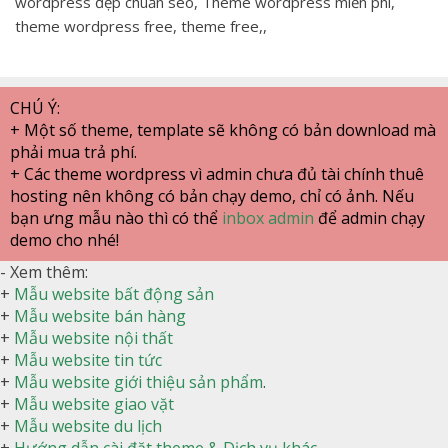
wordpress đẹp chuẩn seo, Theme wordpress miễn phí,
theme wordpress free, theme free,,
CHÚ Ý:
+ Một số theme, template sẽ không có bản download mà
phải mua trả phí.
+ Các theme wordpress vì admin chưa đủ tài chính thuê
hosting nên không có bản chạy demo, chỉ có ảnh. Nếu
bạn ưng mẫu nào thì có thể
inbox admin
để admin chạy
demo cho nhé!
- Xem thêm:
+
Mẫu website bất động sản
+
Mẫu website bán hàng
+
Mẫu website nội thất
+
Mẫu website tin tức
+
Mẫu website giới thiệu sản phẩm
.
+
Mẫu website giao vặt
+
Mẫu website du lịch
+
Hướng dẫn cài đặt theme & Dịch vụ khác