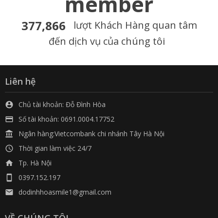
member
377,866
lượt Khách Hàng quan tâm
đến dịch vụ của chúng tôi
Liên hệ
Chủ tài khoản: Đỗ Đình Hòa

Số tài khoản: 0691.0004.17752

Ngân hàng:Vietcombank chi nhánh Tây Hà Nội

Thời gian làm việc 24/7

Tp. Hà Nội

0397.152.197

dodinhhoasmile1@gmail.com

VỀ CHÚNG TÔI