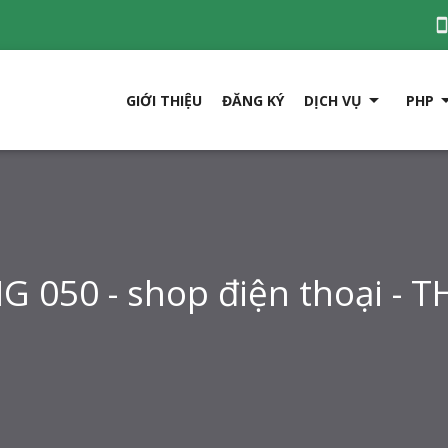

GIỚI THIỆU
ĐĂNG KÝ
DỊCH VỤ
PHP
 050 - shop điện thoại -