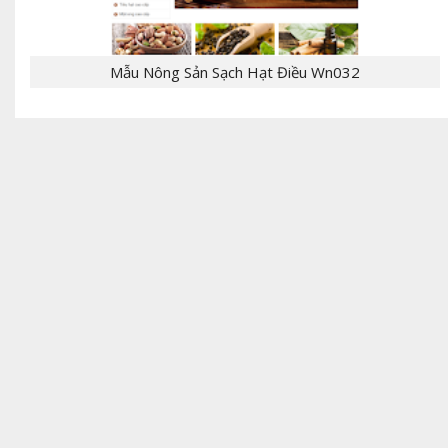
Mẫu Nông Sản Sạch Hạt Điều Wn032
- [giaban]100,000[/giaban] [tomtat] - CHỦ
ĐỀ:Template Bloger - NGÔN NGỮ: xml, html,css,js
- CHỨC NĂNG: label, responsive,, - Mẫu T...
[giaban]199,000[/giaban] [tomtat] - CHỦ
ĐỀ:Theme bán hàng - NGÔN NGỮ: Wordpress,PHP -
CHỨC NĂNG: giỏ hàng, đặt hàng, thanh toán,
liên...