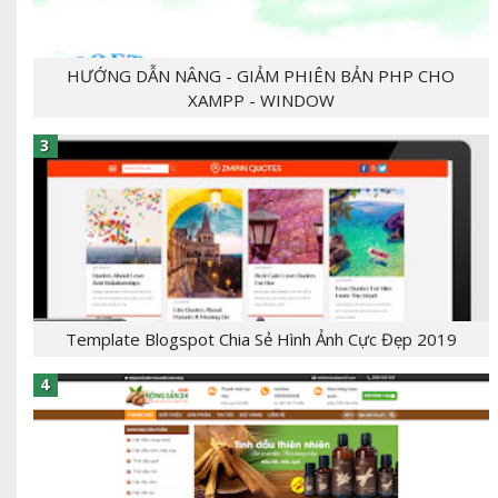
HƯỚNG DẪN NÂNG - GIẢM PHIÊN BẢN PHP CHO
XAMPP - WINDOW
- [giaban]100,000[/giaban] [tomtat] - CHỦ
ĐỀ:Template Bloger - NGÔN NGỮ: xml, html,css,js
- CHỨC NĂNG: label, responsive,, - Mẫu T...
Template Blogspot Chia Sẻ Hình Ảnh Cực Đẹp 2019
[tintuc]