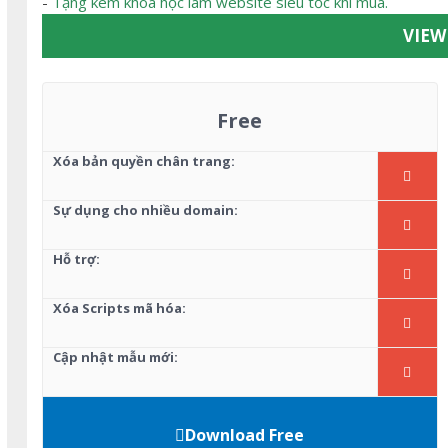
-
Tặng kèm khóa học làm website siêu tốc khi mua.
VIE
Free
Xóa bản quyền chân trang:
Sự dụng cho nhiều domain:
Hỗ trợ:
Xóa Scripts mã hóa:
Cập nhật mẫu mới:
Download Free