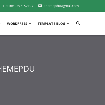
Hotline:0397152197
themepdu@gmail.com






WORDPRESS
TEMPLATE BLOG
 THEMEPDU