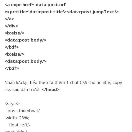
<a expr:href='data:post.url'
expr:title='data:post.title'><data:post.jumpText/>
</a>
</div>
<b:else/>
<data:post.body/>
</b:if>
<b:else/>
<data:post.body/>
</b:if>
Nhấn lưu lại, tiếp theo ta thêm 1 chút CSS cho nó nhé, copy
css sau dán trước
</head>
<style>
.post-thumbnail{
width: 23%;
float: left;}
.post-title {