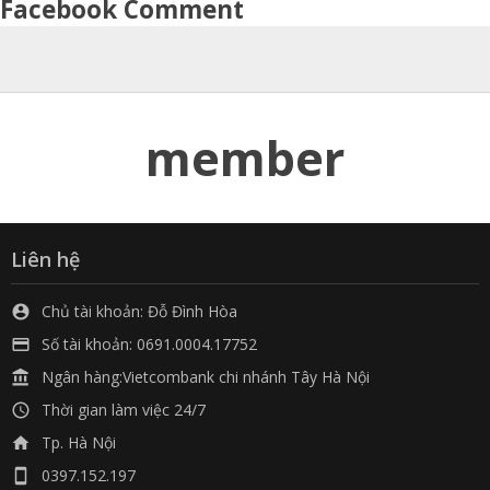
Facebook Comment
member
Liên hệ
Chủ tài khoản: Đỗ Đình Hòa

Số tài khoản: 0691.0004.17752

Ngân hàng:Vietcombank chi nhánh Tây Hà Nội

Thời gian làm việc 24/7

Tp. Hà Nội

0397.152.197
