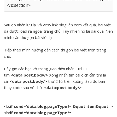
</b:section>
Sau đó nhấn lưu lại và view link blog lên xem kết quả, bài viết
đã được load ra ngoài trang chủ. Tuy nhiên nó lại dài quá. Nên
mình cần thu gọn bài viết lại.
Tiếp theo mình hướng dẫn cách thi gọn bài viết trên trang
chủ:
Bây giờ các bạn vô trong giao diện nhấn Ctrl + F
tìm
<data:post.body/>
Xong nhấn tìm cái đích cần tìm là
cái
<data:post.body/>
thứ 2 từ trên xuống. Sau đó bạn
thay code sau vô chữ
<data:post.body/>
<b:if cond='data:blog.pageType != &quot;item&quot;'>
<b:if cond='data:blog.pageType !=