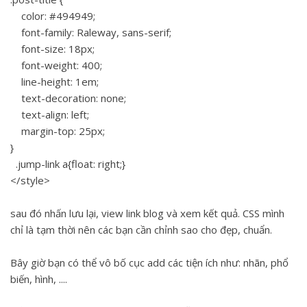
color: #494949;
font-family: Raleway, sans-serif;
font-size: 18px;
font-weight: 400;
line-height: 1em;
text-decoration: none;
text-align: left;
margin-top: 25px;
}
.jump-link a{float: right;}
</style>
sau đó nhấn lưu lại, view link blog và xem kết quả. CSS mình
chỉ là tạm thời nên các bạn cần chỉnh sao cho đẹp, chuẩn.
Bây giờ bạn có thể vô bố cục add các tiện ích như: nhãn, phổ
biến, hình, ....