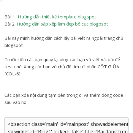
Bài 1:
Hướng dẫn thiết kế template blogspot
Bài 2:
Hướng dẫn sắp xếp làm đẹp bố cục blogpsot
Bài này mình hướng dẫn cách lấy bài viết ra ngoài trang chủ
blogspot
Trước tiên các bạn quay lại blog các bạn vô viết vài bài để
test nhé. Xong các bạn vô chủ đề tìm tới phần CỘT GIỮA
(COL-6)
Các bạn xóa nội dung tạm bên trong đi và thêm dòng code
sau vào nó
<b:section class='main' id='mainpost' showaddelement='
<b:widget id='Blog1' locked='false' title='Bài đăng trên B