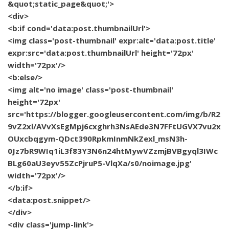
&quot;static_page&quot;'>
<div>
<b:if cond='data:post.thumbnailUrl'>
<img class='post-thumbnail' expr:alt='data:post.title'
expr:src='data:post.thumbnailUrl' height='72px'
width='72px'/>
<b:else/>
<img alt='no image' class='post-thumbnail'
height='72px'
src='https://blogger.googleusercontent.com/img/b/R2
9vZ2xl/AVvXsEgMpj6cxghrh3NsAEde3N7FFtUGVX7vu2x
OUxcbqgym-QDct390RpkmInmNkZexl_msN3h-
0Jz7bR9WIq1iL3f83Y3N6n24htMywVZzmjBVBgyql3IWc
BLg60aU3eyv55ZcPjruP5-VlqXa/s0/noimage.jpg'
width='72px'/>
</b:if>
<data:post.snippet/>
</div>
<div class='jump-link'>