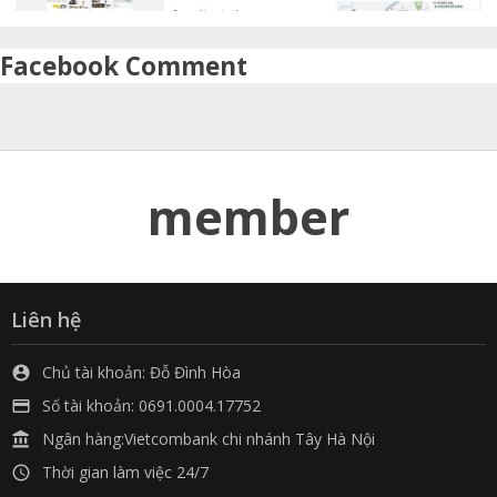
Facebook Comment
member
Liên hệ
Chủ tài khoản: Đỗ Đình Hòa

Số tài khoản: 0691.0004.17752

Ngân hàng:Vietcombank chi nhánh Tây Hà Nội

Thời gian làm việc 24/7
