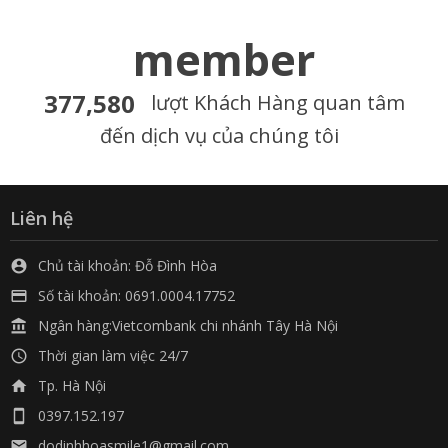
member
377,580
lượt Khách Hàng quan tâm
đến dịch vụ của chúng tôi
Liên hệ
Chủ tài khoản: Đỗ Đình Hòa

Số tài khoản: 0691.0004.17752

Ngân hàng:Vietcombank chi nhánh Tây Hà Nội

Thời gian làm việc 24/7

Tp. Hà Nội

0397.152.197

dodinhhoasmile1@gmail.com
