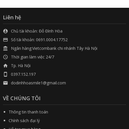
Liên hệ
Chủ tài khoản: Đỗ Đình Hòa

Số tài khoản: 0691.0004.17752

Ngân hàng:Vietcombank chi nhánh Tây Hà Nội

Thời gian làm việc 24/7

Tp. Hà Nội

0397.152.197

dodinhhoasmile1@gmail.com

VỀ CHÚNG TÔI
Thông tin thanh toán
Chính sách đại lý