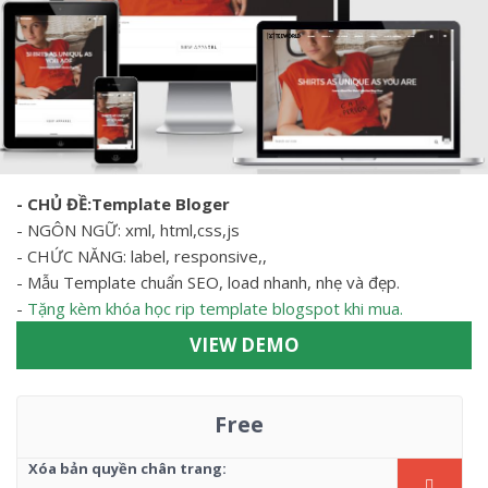
- CHỦ ĐỀ:Template Bloger
- NGÔN NGỮ: xml, html,css,js
- CHỨC NĂNG: label, responsive,,
- Mẫu Template chuẩn SEO, load nhanh, nhẹ và đẹp.
-
Tặng kèm khóa học rip template blogspot khi mua.
VIEW DEMO
Free
Xóa bản quyền chân trang: