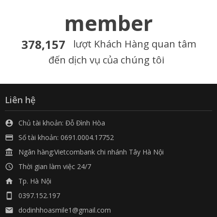
member
378,157
lượt Khách Hàng quan tâm
đến dịch vụ của chúng tôi
Liên hệ
Chủ tài khoản: Đỗ Đình Hòa

Số tài khoản: 0691.0004.17752

Ngân hàng:Vietcombank chi nhánh Tây Hà Nội

Thời gian làm việc 24/7

Tp. Hà Nội

0397.152.197

dodinhhoasmile1@gmail.com
