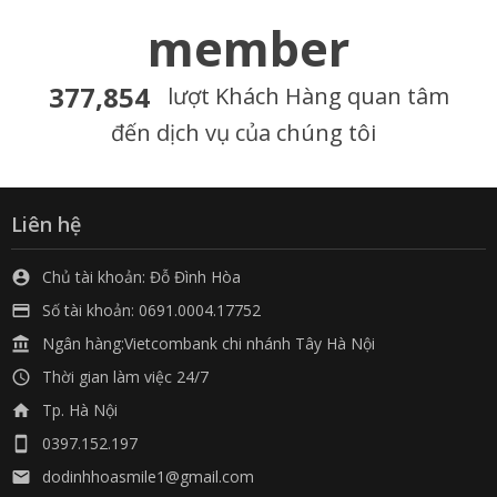
member
377,854
lượt Khách Hàng quan tâm
đến dịch vụ của chúng tôi
Liên hệ
Chủ tài khoản: Đỗ Đình Hòa

Số tài khoản: 0691.0004.17752

Ngân hàng:Vietcombank chi nhánh Tây Hà Nội

Thời gian làm việc 24/7

Tp. Hà Nội

0397.152.197

dodinhhoasmile1@gmail.com
