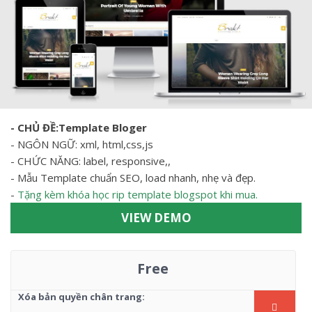
- CHỦ ĐỀ:Template Bloger
- NGÔN NGỮ: xml, html,css,js
- CHỨC NĂNG: label, responsive,,
- Mẫu Template chuẩn SEO, load nhanh, nhẹ và đẹp.
-
Tặng kèm khóa học rip template blogspot khi mua.
VIEW DEMO
Free
Xóa bản quyền chân trang: