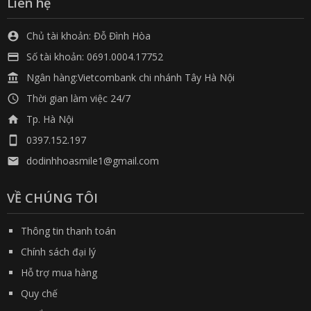
Liên hệ
Chủ tài khoản: Đỗ Đình Hòa

Số tài khoản: 0691.0004.17752

Ngân hàng:Vietcombank chi nhánh Tây Hà Nội

Thời gian làm việc 24/7

Tp. Hà Nội

0397.152.197

dodinhhoasmile1@gmail.com

VỀ CHÚNG TÔI
Thông tin thanh toán
Chính sách đại lý
Hỗ trợ mua hàng
Quy chế