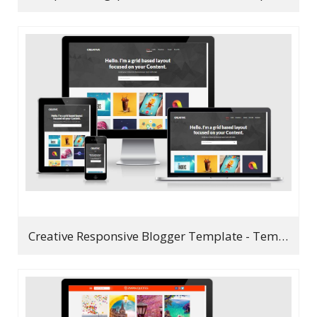
Creative Responsive Blogger Template - Template hình ảnh đẹp 2019