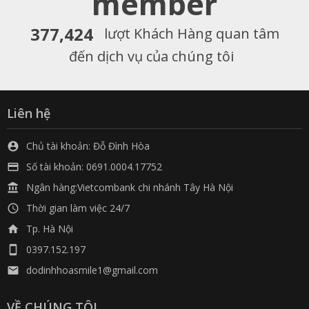
member
377,424
lượt Khách Hàng quan tâm
đến dịch vụ của chúng tôi
Liên hệ
Chủ tài khoản: Đỗ Đình Hòa

Số tài khoản: 0691.0004.17752

Ngân hàng:Vietcombank chi nhánh Tây Hà Nội

Thời gian làm việc 24/7

Tp. Hà Nội

0397.152.197

dodinhhoasmile1@gmail.com

VỀ CHÚNG TÔI