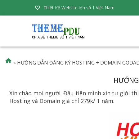
Thiết Kế Website lớn số 1 Việt Nam


»
HƯỚNG DẪN ĐĂNG KÝ HOSTING + DOMAIN GODAD
HƯỚNG 
Xin chào mọi người. Đầu tiên mình xin tự giới t
Hosting và Domain giá chỉ 279k/ 1 năm.