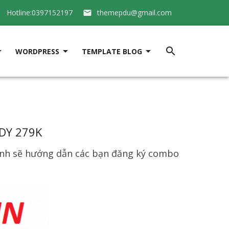
Hotline:0397152197
themepdu@gmail.com






WORDPRESS
TEMPLATE BLOG
DY 279K
nh sẽ hướng dẫn các bạn đăng ký combo