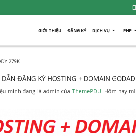

GIỚI THIỆU
ĐĂNG KÝ
DỊCH VỤ
PHP
DY 279K
DẪN ĐĂNG KÝ HOSTING + DOMAIN GODAD
hiệu mình đang là admin của
ThemePDU
. Hôm nay mì