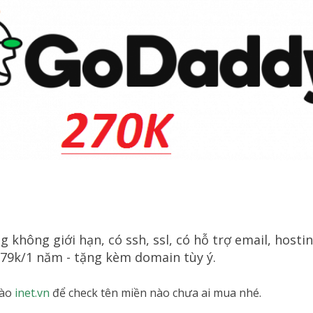
 không giới hạn, có ssh, ssl, có hỗ trợ email, host
 279k/1 năm - tặng kèm domain tùy ý.
vào
inet.vn
để check tên miền nào chưa ai mua nhé.